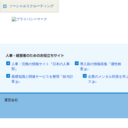
ソーシャルリクルーティング
人事・労務の情報サイト『日本の人事
導入前の情報収集『適性検
部』
査.jp』
基礎知識と関連サービスを整理『給与計
企業のメンタル対策を学
算.jp』
ス.jp』
運営会社