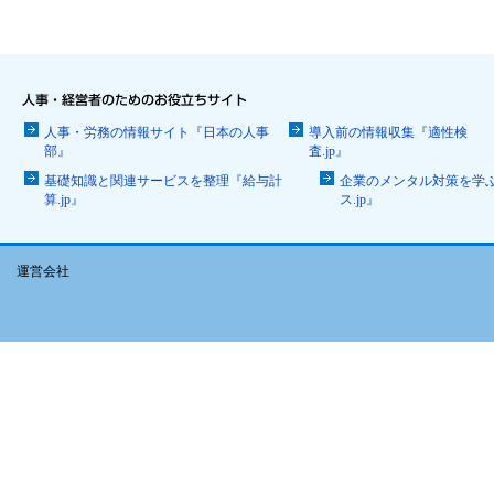
人事・労務の情報サイト『日本の人事
導入前の情報収集『適性検
部』
査.jp』
基礎知識と関連サービスを整理『給与計
企業のメンタル対策を学
算.jp』
ス.jp』
運営会社