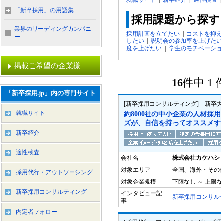
就職サイト
|
新卒紹介
|
適性検査
「新卒採用」の用語集
採用課題から探す
業界のリーディングカンパニ
採用計画を立てたい
|
コストを抑
ー
したい
|
説明会の参加率を上げた
度を上げたい
|
学生のモチベーシ
掲載ご希望の企業様
16
件中 1
「新卒採用.jp」内の専門サイト
[新卒採用コンサルティング] 新卒
就職サイト
約8000社の中小企業の人材採
ズが、自信を持ってオススメす
新卒紹介
適性検査
会社名
株式会社カケハシ
対象エリア
全国、海外・その
採用代行・アウトソーシング
対象企業規模
下限なし ～ 上限
新卒採用コンサルティング
インタビュー記
新卒採用コンサル
事
内定者フォロー