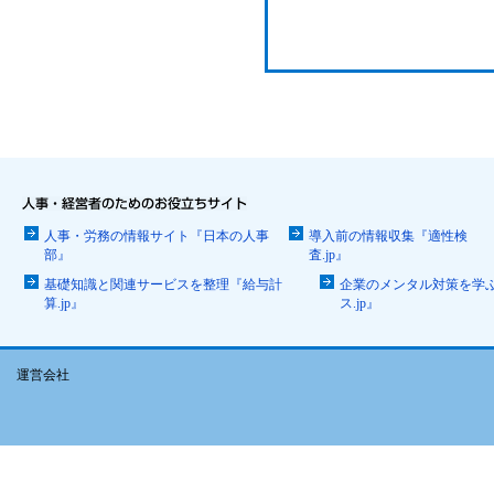
人事・労務の情報サイト『日本の人事
導入前の情報収集『適性検
部』
査.jp』
基礎知識と関連サービスを整理『給与計
企業のメンタル対策を学
算.jp』
ス.jp』
運営会社