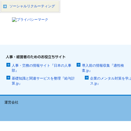
ソーシャルリクルーティング
人事・労務の情報サイト『日本の人事
導入前の情報収集『適性検
部』
査.jp』
基礎知識と関連サービスを整理『給与計
企業のメンタル対策を学
算.jp』
ス.jp』
運営会社