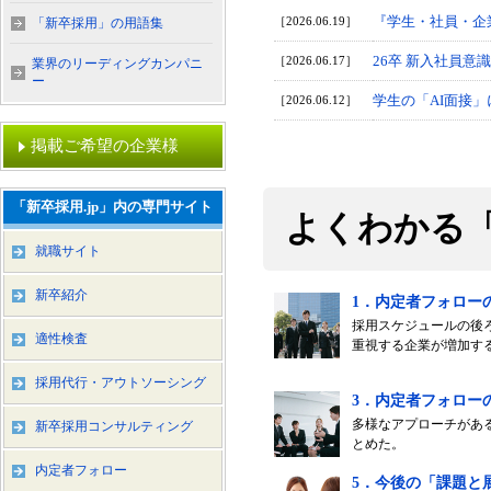
『学生・社員・企
［2026.06.19］
「新卒採用」の用語集
26卒 新入社員意
［2026.06.17］
業界のリーディングカンパニ
ー
学生の「AI面接
［2026.06.12］
掲載ご希望の企業様
「新卒採用.jp」内の専門サイト
よくわかる
就職サイト
新卒紹介
1．内定者フォロー
採用スケジュールの後
適性検査
重視する企業が増加す
採用代行・アウトソーシング
3．内定者フォロー
多様なアプローチがあ
新卒採用コンサルティング
とめた。
内定者フォロー
5．今後の「課題と