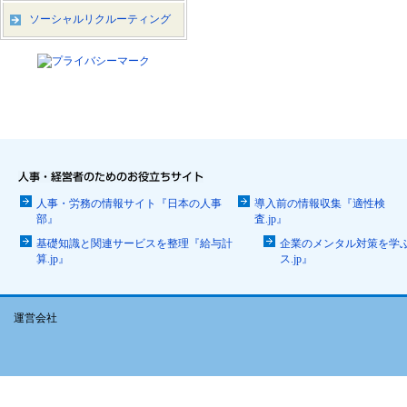
ソーシャルリクルーティング
人事・労務の情報サイト『日本の人事
導入前の情報収集『適性検
部』
査.jp』
基礎知識と関連サービスを整理『給与計
企業のメンタル対策を学
算.jp』
ス.jp』
運営会社