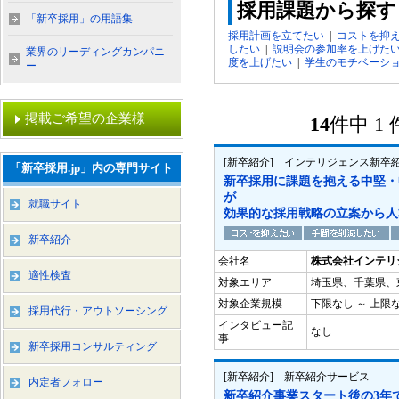
採用課題から探す
「新卒採用」の用語集
採用計画を立てたい
|
コストを抑
したい
|
説明会の参加率を上げた
業界のリーディングカンパニ
度を上げたい
|
学生のモチベーシ
ー
掲載ご希望の企業様
14
件中 1
[新卒紹介] インテリジェンス新卒
「新卒採用.jp」内の専門サイト
新卒採用に課題を抱える中堅・
が
就職サイト
効果的な採用戦略の立案から人
新卒紹介
会社名
株式会社インテリ
適性検査
対象エリア
埼玉県、千葉県、
対象企業規模
下限なし ～ 上限
採用代行・アウトソーシング
インタビュー記
なし
事
新卒採用コンサルティング
[新卒紹介] 新卒紹介サービス
内定者フォロー
新卒紹介事業スタート後の3年で