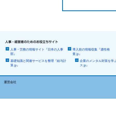
人事・労務の情報サイト『日本の人事
導入前の情報収集『適性検
部』
査.jp』
基礎知識と関連サービスを整理『給与計
企業のメンタル対策を学
算.jp』
ス.jp』
運営会社