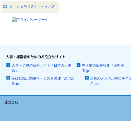
ソーシャルリクルーティング
人事・労務の情報サイト『日本の人事
導入前の情報収集『適性検
部』
査.jp』
基礎知識と関連サービスを整理『給与計
企業のメンタル対策を学
算.jp』
ス.jp』
運営会社