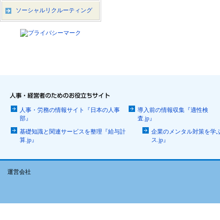
ソーシャルリクルーティング
人事・労務の情報サイト『日本の人事
導入前の情報収集『適性検
部』
査.jp』
基礎知識と関連サービスを整理『給与計
企業のメンタル対策を学
算.jp』
ス.jp』
運営会社