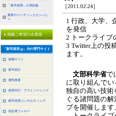
［2011.02.24］
「新卒採用」の用語集
業界のリーディングカンパニ
1 行政、大学
ー
を発信
掲載ご希望の企業様
2 トークライ
3 Twitte
「新卒採用.jp」内の専門サイト
ます。
就職サイト
新卒紹介
文部科学省
で
適性検査
に取り組んでい
独自の高い技術
採用代行・アウトソーシング
ぐる諸問題の解
新卒採用コンサルティング
ブを開催します
内定者フォロー
トークライブ