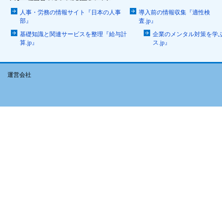
人事・労務の情報サイト『日本の人事
導入前の情報収集『適性検
部』
査.jp』
基礎知識と関連サービスを整理『給与計
企業のメンタル対策を学
算.jp』
ス.jp』
運営会社