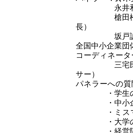
永井和之（
槍田松瑩（三
長）
坂戸誠一（株
全国中小企業団
コーディネータ
三宅民夫（
サー）
パネラーへの質
・学生の大
・中小企業
・ミスマッ
・大学の
・経営陣と