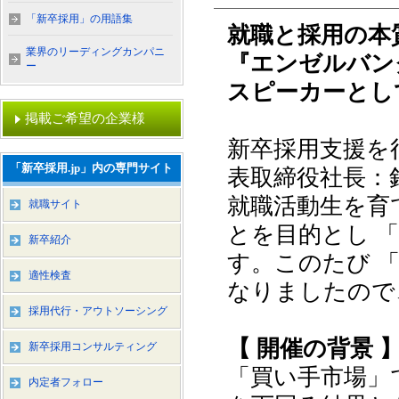
「新卒採用」の用語集
就職と採用の本
業界のリーディングカンパニ
『エンゼルバン
ー
スピーカーとし
掲載ご希望の企業様
新卒採用支援を
「新卒採用.jp」内の専門サイト
表取締役社長：
就職活動生を育
就職サイト
とを目的とし 
新卒紹介
す。このたび 
適性検査
なりましたので
採用代行・アウトソーシング
【 開催の背景 
新卒採用コンサルティング
「買い手市場」
内定者フォロー