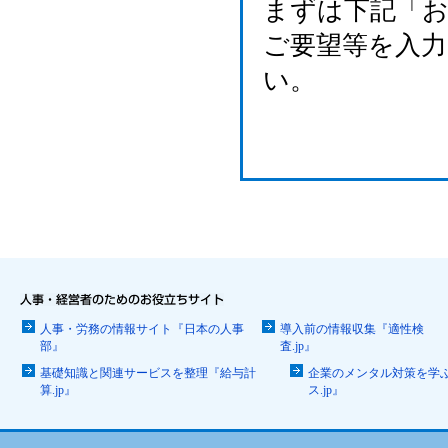
まずは下記「
ご要望等を入
い。
人事・労務の情報サイト『日本の人事
導入前の情報収集『適性検
部』
査.jp』
基礎知識と関連サービスを整理『給与計
企業のメンタル対策を学
算.jp』
ス.jp』