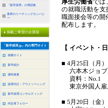
厚生労働省
では
「新卒採用」の用語集
の就職活動を支
業界のリーディングカンパニ
職面接会等の開
ー
配布します。
掲載ご希望の企業様
「新卒採用.jp」内の専門サイト
【 イベント・
就職サイト
■ 4月25日（月
新卒紹介
六本木ジョブ
適性検査
資料：No.1
採用代行・アウトソーシング
東京外国人雇用サ
新卒採用コンサルティング
■ 5月20日（金
内定者フォロー