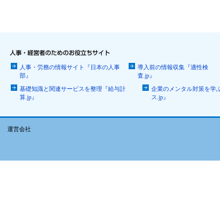
人事・労務の情報サイト『日本の人事
導入前の情報収集『適性検
部』
査.jp』
基礎知識と関連サービスを整理『給与計
企業のメンタル対策を学
算.jp』
ス.jp』
運営会社