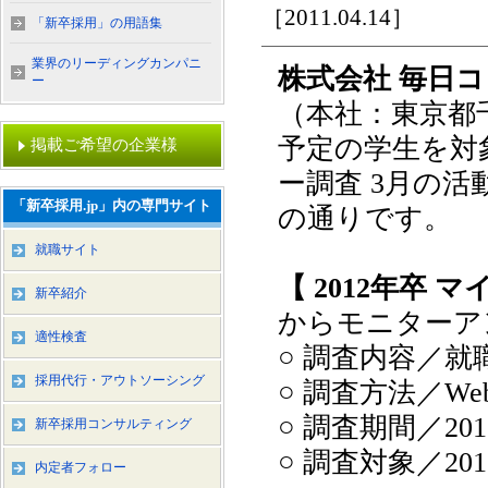
［2011.04.14］
「新卒採用」の用語集
業界のリーディングカンパニ
株式会社 毎日
ー
（本社：東京都
予定の学生を対
掲載ご希望の企業様
ー調査 3月の
「新卒採用.jp」内の専門サイト
の通りです。
就職サイト
【 2012年卒
新卒紹介
からモニターア
適性検査
○ 調査内容／
採用代行・アウトソーシング
○ 調査方法／W
○ 調査期間／20
新卒採用コンサルティング
○ 調査対象／2
内定者フォロー