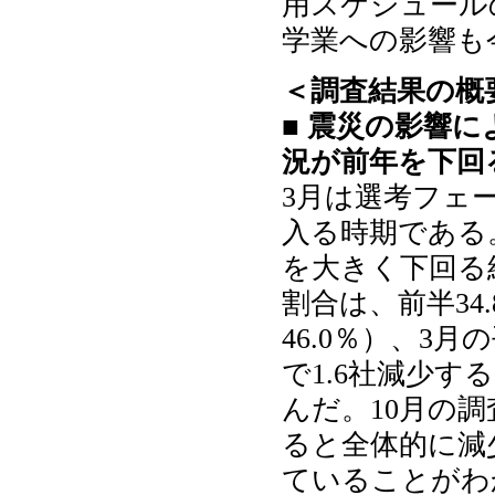
用スケジュール
学業への影響も
＜調査結果の概
■ 震災の影響
況が前年を下回
3月は選考フェ
入る時期である
を大きく下回る
割合は、前半34.
46.0％）、3
で1.6社減少
んだ。10月の
ると全体的に減
ていることがわ