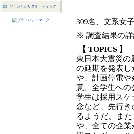
モニター3,
ソーシャルリクルーティング
回答数1,0
309名、文系女子
※ 調査結果の
【 TOPICS 】
東日本大震災の
の延期を発表し
や、計画停電や
意、全学生への
学生は採用スケ
念など、先行き
るようだ。また
や、全ての企業