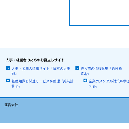
人事・労務の情報サイト『日本の人事
導入前の情報収集『適性検
部』
査.jp』
基礎知識と関連サービスを整理『給与計
企業のメンタル対策を学
算.jp』
ス.jp』
運営会社