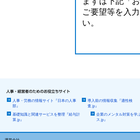
まずは下記「
ご要望等を入
い。
人事・労務の情報サイト『日本の人事
導入前の情報収集『適性検
部』
査.jp』
基礎知識と関連サービスを整理『給与計
企業のメンタル対策を学
算.jp』
ス.jp』