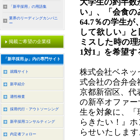
大学生の約半数
「新卒採用」の用語集
い」、「会食の
業界のリーディングカンパニ
64.7％の学生
ー
して欲しい」と
ミスした時の理
掲載ご希望の企業様
1対1」を希望する
「新卒採用.jp」内の専門サイト
株式会社ベネッ
就職サイト
式会社の合弁会
新卒紹介
京都新宿区、代表
適性検査
の新卒オファーサ
採用代行・アウトソーシング
生を対象に、「
らきたい！』ホ
新卒採用コンサルティング
らせいたします
内定者フォロー