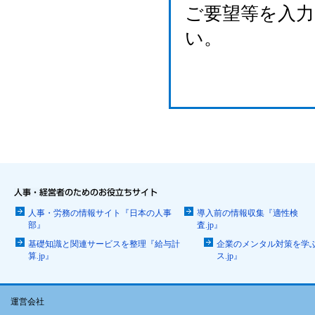
ご要望等を入
い。
人事・労務の情報サイト『日本の人事
導入前の情報収集『適性検
部』
査.jp』
基礎知識と関連サービスを整理『給与計
企業のメンタル対策を学
算.jp』
ス.jp』
運営会社