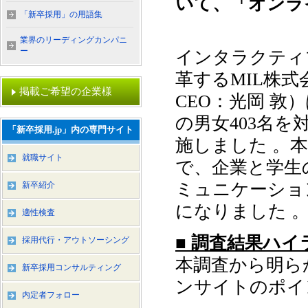
いて、「オンラ
「新卒採用」の用語集
業界のリーディングカンパニ
ー
インタラクティ
革するMIL株
掲載ご希望の企業様
CEO：光岡 敦
の男女403名
「新卒採用.jp」内の専門サイト
施しました 。
就職サイト
で、企業と学生
ミュニケーショ
新卒紹介
になりました 
適性検査
■ 調査結果ハイ
採用代行・アウトソーシング
本調査から明ら
新卒採用コンサルティング
ンサイトのポイ
内定者フォロー