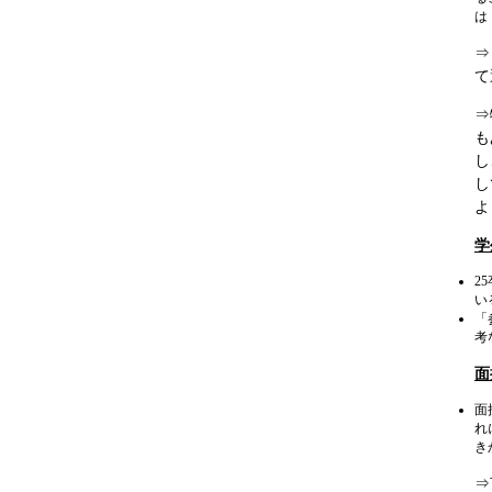
は
⇒
て
⇒
も
し
し
よ
学
2
い
「
考
面
面
れ
き
​