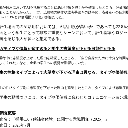
業が採用においてAIを活用することに悪い印象を抱くかを確認したところ、評価場面で
抱くことがわかった。一方、広報物の制作や選考手続きの効率化、応募者への個別
2.8～15.3％と評価場面より低い割合だった。
評価場面でのAI活用においては、AI活用度が高い学生であっても22.
面という学生にとって非常に重要なシーンにおいて、評価基準やロジッ
抗を感じる人が多いと想定できる。
ガティブな情報が多すぎると学生の志望度が下がる可能性がある
選考中に志望度が上がった理由を確認したところ、「自分自身のために十分な時間
してくれた」など、企業の学生への姿勢が影響していた。
生の性格タイプによって志望度が下がる理由は異なる。タイプや価値観
生の性格タイプ別に志望度が下がった理由を確認したところ、タイプにより志望度
学生の動機づけには、タイプや価値観に合わせたコミュニケーション設
. 調査概要
査名：「採用CX（候補者体験）に関する意識調査（2025）」
査日： 2025年7月