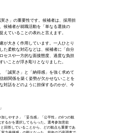
誠実さ」の重要性です。候補者は、採用担
、候補者が就職活動を「単なる選抜の
捉えていることの表れと言えます。
慮が大きく作用しています。一人ひとり
した柔軟な対応などは、候補者に「自分
ロセスや一方的な面接態度、過度な負担
すいことが浮き彫りとなりました。
、「誠実さ」と「納得感」を強く求めて
し信頼関係を築く姿勢が欠かせないことを
な対話をどのように担保するのかが、今
」
参加しやすさ」「妥当感」「公平性」の6つの観
化するかを選択してもらった。選考参加意欲
」と回答していることから、どの観点も重要であ
実力発揮感」の順となった。前年の25卒調査で