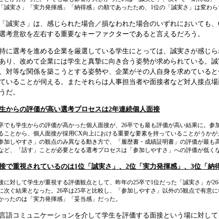
「誠実さ」「実力発揮感」「納得感」の順であったため、1位の「誠実さ」は変わら
「誠実さ」は、感じられた場合／損なわれた場合のいずれにおいても、
選考意欲を左右する重要なキーファクターであると言えるだろう。
特に選考を進める企業を厳選している学生にとっては、誠実さが感じら
あり、改めて企業には学生と真摯に向き合う姿勢が求められている。誠
、対等な関係を築こうとする姿勢や、企業がその人自身を求めていると
ていることが伺える。またそれらは人事担当者や面接者など対人接点場
うだ。
生からの評価が高い選考プロセスは2年連続個人面接
5卒でも学生からの評価が高かった個人面接が、26卒でも最も評価が高い結果に。
ることから、個人面接が採用CX向上における重要な要素を持っていることがうかが
参加しやすさ」の観点のみ異なる動き方で、「履歴書・成績証明書」の評価が最も
など、「話す」ことが必要となる選考プロセスは「参加しやすさ」への評価が低く
接で重視されているのは1位「誠実さ」、2位「実力発揮感」、3位「納
接に対して学生が重視する評価観点として、昨年の25卒で1位だった「誠実さ」が2
に次ぐ結果となった。26卒は25卒と比較し、「参加しやすさ」以外の5観点で有意
かったのは「実力発揮感」「妥当感」だった。
⇒言語コミュニケーションを介して学生を評価する面接という場に対し