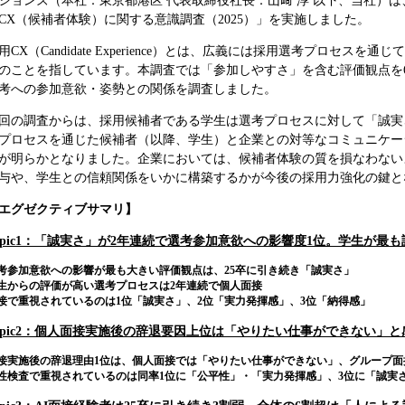
ションズ（本社：東京都港区 代表取締役社長：山﨑 淳 以下、当社）は
CX（候補者体験）に関する意識調査（2025）」を実施しました。
用CX（Candidate Experience）とは、広義には採用選考プロセ
のことを指しています。本調査では「参加しやすさ」を含む評価観点を
考への参加意欲・姿勢との関係を調査しました。
回の調査からは、採用候補者である学生は選考プロセスに対して「誠実
プロセスを通じた候補者（以降、学生）と企業との対等なコミュニケー
が明らかとなりました。企業においては、候補者体験の質を損なわない
与や、学生との信頼関係をいかに構築するかが今後の採用力強化の鍵と
エグゼクティブサマリ】
opic1：「誠実さ」が2年連続で選考参加意欲への影響度1位。学生が最
考参加意欲への影響が最も大きい評価観点は、25卒に引き続き「誠実さ」
生からの評価が高い選考プロセスは2年連続で個人面接
接で重視されているのは1位「誠実さ」、2位「実力発揮感」、3位「納得感」
opic2：個人面接実施後の辞退要因上位は「やりたい仕事ができない」
接実施後の辞退理由1位は、個人面接では「やりたい仕事ができない」、グループ面
性検査で重視されているのは同率1位に「公平性」・「実力発揮感」、3位に「誠実