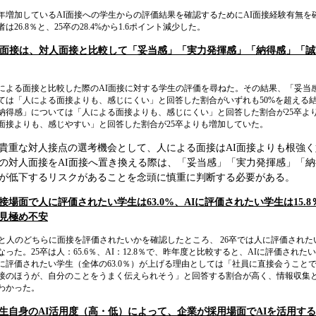
年増加しているAI面接への学生からの評価結果を確認するためにAI面接経験有無を
者は26.8％と、25卒の28.4%から1.6ポイント減少した。
I面接は、対人面接と比較して「妥当感」「実力発揮感」「納得感」「誠
による面接と比較した際のAI面接に対する学生の評価を尋ねた。その結果、「妥当
ては「人による面接よりも、感じにくい」と回答した割合がいずれも50%を超える
納得感」については「人による面接よりも、感じにくい」と回答した割合が25卒よ
面接よりも、感じやすい」と回答した割合が25卒よりも増加していた。
貴重な対人接点の選考機会として、人による面接はAI面接よりも根強
の対人面接をAI面接へ置き換える際は、「妥当感」「実力発揮感」「
が低下するリスクがあることを念頭に慎重に判断する必要がある。
接場面で人に評価されたい学生は63.0%、AIに評価されたい学生は15
見極め不安
Iと人のどちらに面接を評価されたいかを確認したところ、 26卒では人に評価されたい学生
なった。25卒は人：65.6％、AI：12.8％で、昨年度と比較すると、AIに評価され
に評価されたい学生（全体の63.0％）が上げる理由としては「社員に直接会うこと
接のほうが、自分のことをうまく伝えられそう」と回答する割合が高く、情報収集
わかった。
生自身のAI活用度（高・低）によって、企業が採用場面でAIを活用す