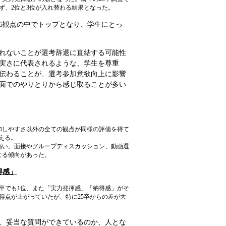
ず、2位と3位が入れ替わる結果となった。
6観点の中でトップとなり、学生にとっ
れないことが選考辞退に直結する可能性
実さに代表されるような、学生を尊重
伝わることが、選考参加意欲向上に影響
面でのやりとりから感じ取ることが多い
参加しやすさ以外の全ての観点が同様の評価を得て
える。
高い。面接やグループディスカッション、動画選
なる傾向があった。
得感」
6卒でも1位、また「実力発揮感」「納得感」がそ
に得点が上がっていたが、特に25卒からの差が大
て、妥当な質問ができているのか、人とな