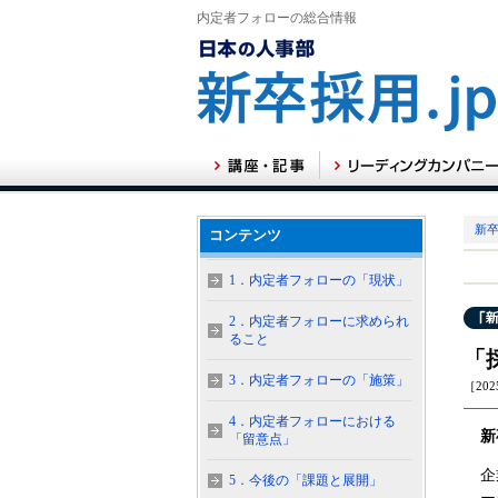
内定者フォローの総合情報
新卒
コンテンツ
1．内定者フォローの「現状」
2．内定者フォローに求められ
ること
「
3．内定者フォローの「施策」
［202
4．内定者フォローにおける
新
「留意点」
企
5．今後の「課題と展開」