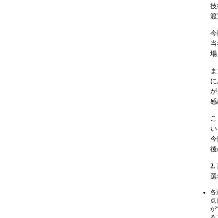
技
渡
今
当
場
ま
に
が
感
こ
い
今
後
2
選
各
点
が
る