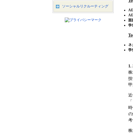
T
ソーシャルリクルーティング
A
A
面
学
T
ネ
学
1
株
技
甲
近
「
時
の
考
株