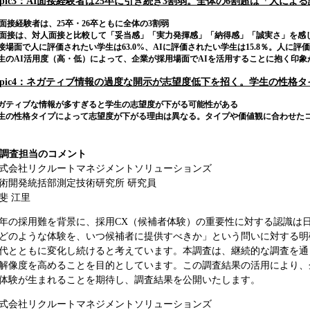
opic3：AI面接経験者は25卒に引き続き3割弱。全体の6割超は「人によ
I面接経験者は、25卒・26卒ともに全体の3割弱
I面接は、対人面接と比較して「妥当感」「実力発揮感」「納得感」「誠実さ」を感
接場面で人に評価されたい学生は63.0%、AIに評価されたい学生は15.8％。人に
生のAI活用度（高・低）によって、企業が採用場面でAIを活用することに抱く印象
opic4：ネガティブ情報の過度な開示が志望度低下を招く。学生の性格
ガティブな情報が多すぎると学生の志望度が下がる可能性がある
生の性格タイプによって志望度が下がる理由は異なる。タイプや価値観に合わせた
. 調査担当のコメント
式会社リクルートマネジメントソリューションズ
術開発統括部測定技術研究所 研究員
斐 江里
年の採用難を背景に、採用CX（候補者体験）の重要性に対する認識は
どのような体験を、いつ候補者に提供すべきか」という問いに対する明
代とともに変化し続けると考えています。本調査は、継続的な調査を通
解像度を高めることを目的としています。この調査結果の活用により、
体験が生まれることを期待し、調査結果を公開いたします。
式会社リクルートマネジメントソリューションズ