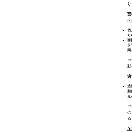
り
面
へ
個
ち
面
前
間
⇒
動
適
適
順
点
⇒
の
る
A