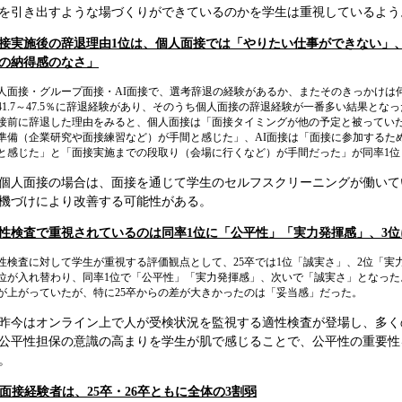
を引き出すような場づくりができているのかを学生は重視しているよう
接実施後の辞退理由1位は、個人面接では「やりたい仕事ができない」、
の納得感のなさ」
人面接・グループ面接・AI面接で、選考辞退の経験があるか、またそのきっかけは
41.7～47.5％に辞退経験があり、そのうち個人面接の辞退経験が一番多い結果とな
接前に辞退した理由をみると、個人面接は「面接タイミングが他の予定と被ってい
準備（企業研究や面接練習など）が手間と感じた」、AI面接は「面接に参加するた
と感じた」と「面接実施までの段取り（会場に行くなど）が手間だった」が同率1位
個人面接の場合は、面接を通じて学生のセルフスクリーニングが働いて
機づけにより改善する可能性がある。
性検査で重視されているのは同率1位に「公平性」「実力発揮感」、3
性検査に対して学生が重視する評価観点として、25卒では1位「誠実さ」、2位「実
位が入れ替わり、同率1位で「公平性」「実力発揮感」、次いで「誠実さ」となった。
が上がっていたが、特に25卒からの差が大きかったのは「妥当感」だった。
昨今はオンライン上で人が受検状況を監視する適性検査が登場し、多く
公平性担保の意識の高まりを学生が肌で感じることで、公平性の重要性
。
I面接経験者は、25卒・26卒ともに全体の3割弱