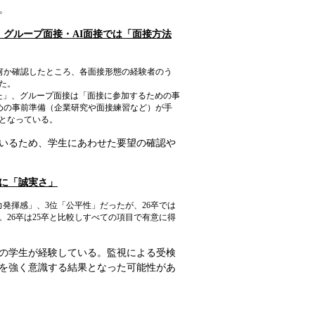
。
グループ面接・AI面接では「面接方法
何か確認したところ、各面接形態の経験者のう
った。
た」、グループ面接は「面接に参加するための事
めの事前準備（企業研究や面接練習など）が手
となっている。
いるため、学生にあわせた要望の確認や
位に「誠実さ」
力発揮感」、3位「公平性」だったが、26卒では
26卒は25卒と比較しすべての項目で有意に得
の学生が経験している。監視による受検
を強く意識する結果となった可能性があ