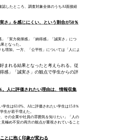
確認したところ、調査対象全体のうちAI面接経
実さ」を感じにくい、という割合が50％
感」「実力発揮感」「納得感」「誠実さ」につ
結果となった。
りも増加。一方、「公平性」については「人によ
く好まれる結果となったと考えられる。従
納得感」「誠実さ」の観点で学生からの評
.8％。人に評価されたい理由は、情報収集
は63.0%、AIに評価されたい学生は15.8％
たい学生が若干増えた。
で、その企業や社員の雰囲気を知りたい」「人の
と見極め不安の両方の観点が重視されていること
ることに抱く印象が変わる