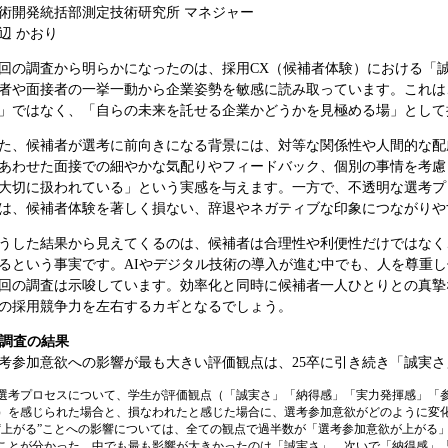
術開発統括部測定技術研究所 マネジャー
辺 かおり
回の調査から明らかになったのは、採用CX（候補者体験）における「
者や面接者の一挙一動から企業姿勢を敏感に読み取っています。これは
」ではなく、「自らの未来を託せる企業かどうかを見極める場」として
た、候補者が選考に前向きになる背景には、対等な関係性や人間的な配
あわせた面接での細やかな気配りやフィードバック、個別の事情を考慮
大切に扱われている」という実感を与えます。一方で、不透明な選考プ
は、候補者体験を著しく損ない、辞退やネガティブな印象につながりや
うした結果から見えてくるのは、候補者は合理性や利便性だけではなく
るという事実です。AIやデジタル技術の導入が進む中でも、人を尊重
回の調査は示唆しています。効率化と同時に候補者一人ひとりとの真摯
の採用競争力を左右するカギとなるでしょう。
. 調査の結果
考参加意欲への影響が最も大きい評価観点は、25卒に引き続き「誠実さ
選考プロセスについて、学生が評価観点（「誠実さ」「納得感」「実力発揮感」「
）を感じられた場合と、損なわれたと感じた場合に、選考参加意欲がどのように変
“上がる”ことへの影響については、全ての観点で過半数が「選考参加意欲が上がる
ことが分かった。中でも最も影響が大きかったのは「誠実さ」、次いで「納得感」「