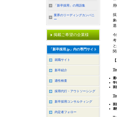
ー
「新卒採用」の用語集
用
採
業界のリーディングカンパニ
ー
象
選
掲載ご希望の企業様
今
考
と
「新卒採用.jp」内の専門サイト
関
就職サイト
【
T
新卒紹介
選
適性検査
学
面
採用代行・アウトソーシング
T
新卒採用コンサルティング
面
適
内定者フォロー