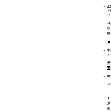
企
を
1
⇒
場
抵
ネ
本
と
学
要
学
⇒
3
調
調