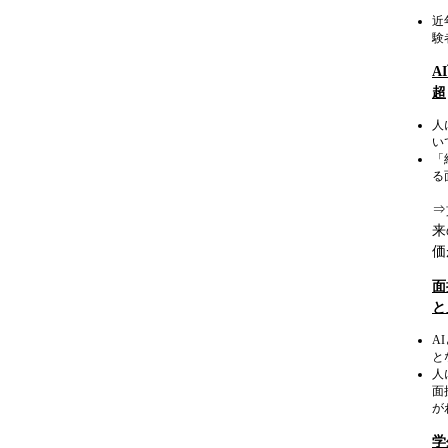
近
験
A
超
人
い
「
る
⇒
来
価
面
と
A
と
人
面
が
学