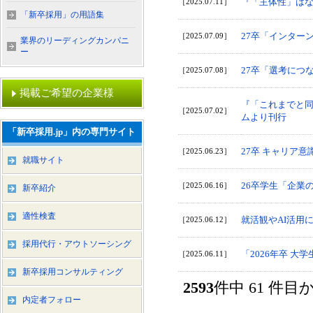
『「主体性」はな
［2025.07.11］
「新卒採用」の用語集
27卒「インター
［2025.07.09］
業界のリーディングカンパニ
ー
27卒「選考につ
［2025.07.08］
掲載ご希望の企業様
『「これまでと同
［2025.07.02］
ムより刊行
「新卒採用.jp」内の専門サイト
27卒 キャリア
［2025.06.23］
就職サイト
26卒学生「企業
［2025.06.16］
新卒紹介
適性検査
就活観やAI活用
［2025.06.12］
採用代行・アウトソーシング
「2026年卒 
［2025.06.11］
新卒採用コンサルティング
2593
件中 61 件
内定者フォロー