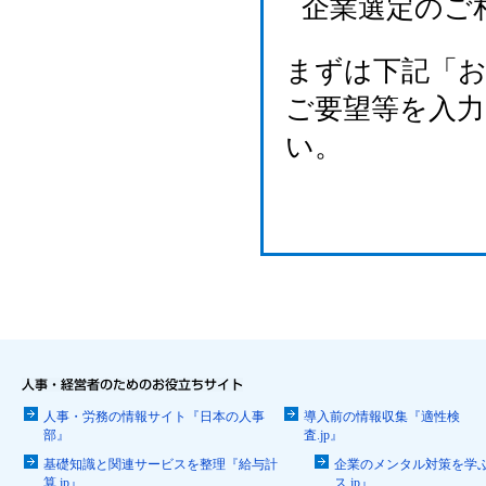
企業選定のご
まずは下記「
ご要望等を入
い。
人事・労務の情報サイト『日本の人事
導入前の情報収集『適性検
部』
査.jp』
基礎知識と関連サービスを整理『給与計
企業のメンタル対策を学
算.jp』
ス.jp』