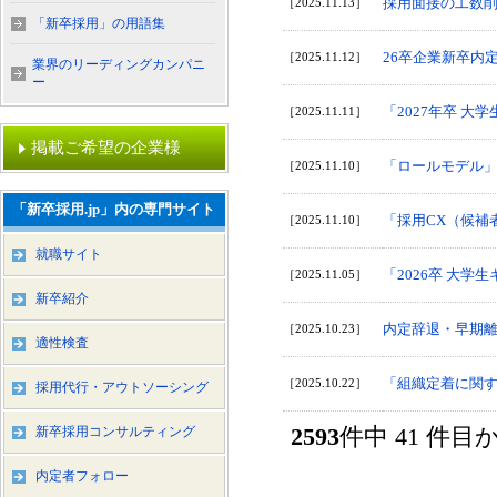
採用面接の工数削
［2025.11.13］
「新卒採用」の用語集
26卒企業新卒内
［2025.11.12］
業界のリーディングカンパニ
ー
「2027年卒 
［2025.11.11］
掲載ご希望の企業様
「ロールモデル」
［2025.11.10］
「新卒採用.jp」内の専門サイト
「採用CX（候補
［2025.11.10］
就職サイト
「2026卒 大
［2025.11.05］
新卒紹介
内定辞退・早期
［2025.10.23］
適性検査
「組織定着に関
［2025.10.22］
採用代行・アウトソーシング
2593
件中 41 件
新卒採用コンサルティング
内定者フォロー