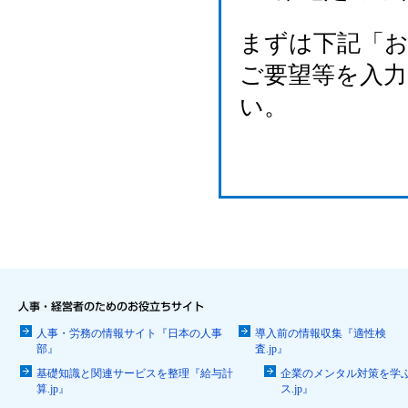
まずは下記「
ご要望等を入
い。
人事・労務の情報サイト『日本の人事
導入前の情報収集『適性検
部』
査.jp』
基礎知識と関連サービスを整理『給与計
企業のメンタル対策を学
算.jp』
ス.jp』