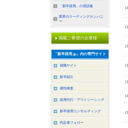
「新卒採用」の用語集
［2
業界のリーディングカンパニ
ー
［2
掲載ご希望の企業様
［2
「新卒採用.jp」内の専門サイト
就職サイト
［2
新卒紹介
［2
適性検査
［2
採用代行・アウトソーシング
新卒採用コンサルティング
［2
内定者フォロー