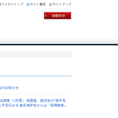
者フォロートップ
サイト趣旨
サイトマップ
ス
開設のお知らせ
点調査（3月度） 地震後、就活生の7割不安
に不安広がる 被災地学生からは『採用格差』