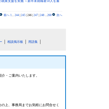
就業支援を実施 ～新卒未就職者50人を雇
前へ
1
...
244
|
245
|
246
|
247
|
248
...
260
次へ
ー
相談掲示板
用語集
ご紹介・ご案内いたします。
力の上、事務局までお気軽にお問合せく